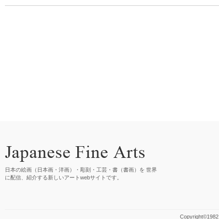
日本の絵画（日本画・洋画）・彫刻・工芸・書（書画）を 世界
に配信、紹介する新しいアートwebサイトです。
Copyright©1982 M