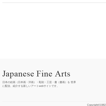
日本の絵画（日本画・洋画）・彫刻・工芸・書（書画）を 世界
に配信、紹介する新しいアートwebサイトです。
Copyright©1982 M