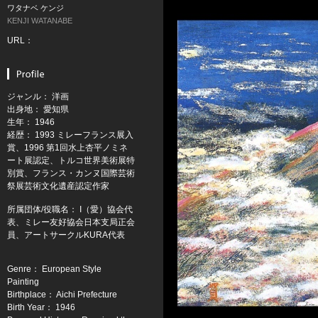
ワタナベ ケンジ
KENJI WATANABE
URL：
ジャンル： 洋画
出身地： 愛知県
生年： 1946
経歴： 1993 ミレーフランス展入
賞、1996 第1回水上杏平ノミネ
ート展認定、トルコ世界美術展特
別賞、フランス・カンヌ国際芸術
祭展芸術文化遺産認定作家
所属団体/役職名： I（愛）協会代
表、ミレー友好協会日本支局正会
員、アートサークルKURA代表
Genre： European Style
Painting
Birthplace： Aichi Prefecture
Birth Year： 1946