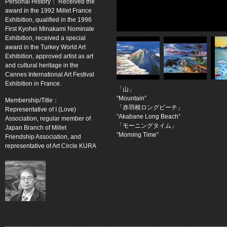
Personal History： Received the
award in the 1992 Millet France
Exhibition, qualified in the 1996
First Kyohei Minakami Nominate
Exhibition, received a special
award in the Turkey World Art
Exhibition, approved artist as art
and cultural heritage in the
Cannes International Art Festival
Exhibition in France.
「山」
“Mountain”
Membership/Title：
「赤羽根ロングビーチ」
Representative of I (Love)
”Akabane Long Beach”
Association, regular member of
「モーニングタイム」
Japan Branch of Millet
”Morning Time”
Friendship Association, and
representative of Art Circle KURA