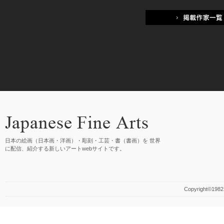
日本の絵画（日本画・洋画）・彫刻・工芸・書（書画）を 世界
に配信、紹介する新しいアートwebサイトです。
Copyright©1982 M