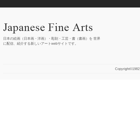
日本の絵画（日本画・洋画）・彫刻・工芸・書（書画）を 世界
に配信、紹介する新しいアートwebサイトです。
Copyright©1982 M