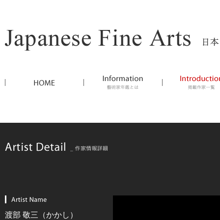
渡部 敬三（かかし）