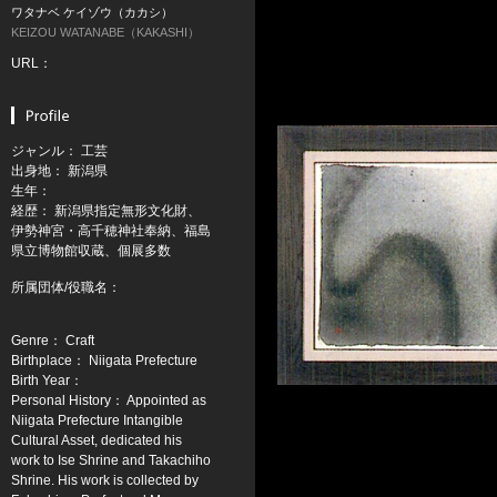
ワタナベ ケイゾウ（カカシ）
KEIZOU WATANABE（KAKASHI）
URL：
ジャンル： 工芸
出身地： 新潟県
生年：
経歴： 新潟県指定無形文化財、
伊勢神宮・高千穂神社奉納、福島
県立博物館収蔵、個展多数
所属団体/役職名：
Genre： Craft
Birthplace： Niigata Prefecture
Birth Year：
Personal History： Appointed as
Niigata Prefecture Intangible
Cultural Asset, dedicated his
work to Ise Shrine and Takachiho
Shrine. His work is collected by