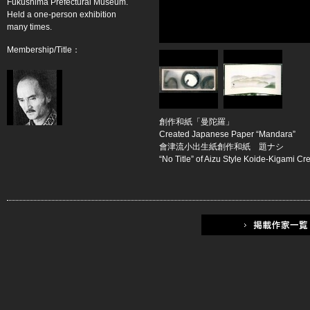
Fukushima Prefectural Museum.
Held a one-person exhibition
many times.
Membership/Title：
創作和紙「曼陀羅」
Created Japanese Paper “Mandara”
會津流小出生紙創作和紙 題ナシ
“No Title” of Aizu Style Koide-Kigami 