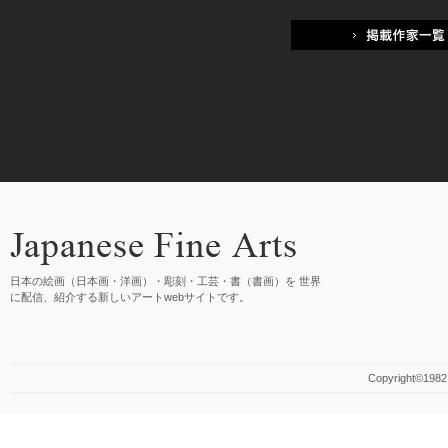
日本の絵画（日本画・洋画）・彫刻・工芸・書（書画）を 世界
に配信、紹介する新しいアートwebサイトです。
Copyright©1982 M