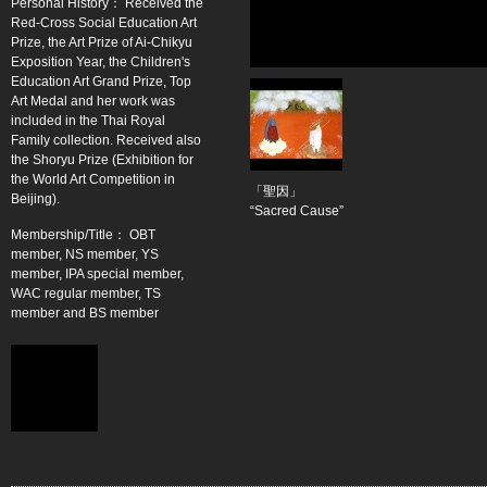
Personal History： Received the
Red-Cross Social Education Art
Prize, the Art Prize of Ai-Chikyu
Exposition Year, the Children's
Education Art Grand Prize, Top
Art Medal and her work was
included in the Thai Royal
Family collection. Received also
the Shoryu Prize (Exhibition for
the World Art Competition in
「聖因」
Beijing).
“Sacred Cause”
Membership/Title： OBT
member, NS member, YS
member, IPA special member,
WAC regular member, TS
member and BS member