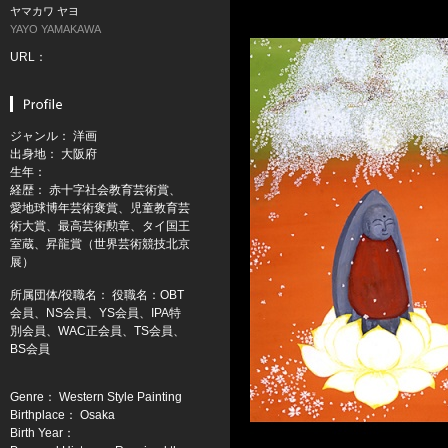
ヤマカワ ヤヨ
YAYO YAMAKAWA
URL：
ジャンル： 洋画
出身地： 大阪府
生年：
経歴： 赤十字社会教育芸術賞、
愛地球博年芸術褒賞、児童教育芸
術大賞、最高芸術勲章、タイ国王
室蔵、昇龍賞（世界芸術競技北京
展）
所属団体/役職名： 役職名：OBT
会員、NS会員、YS会員、IPA特
別会員、WAC正会員、TS会員、
BS会員
Genre： Western Style Painting
Birthplace： Osaka
Birth Year：