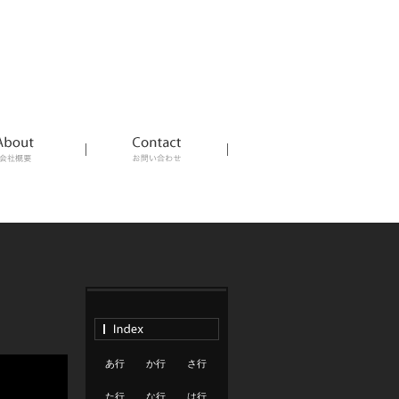
あ行
か行
さ行
た行
な行
は行