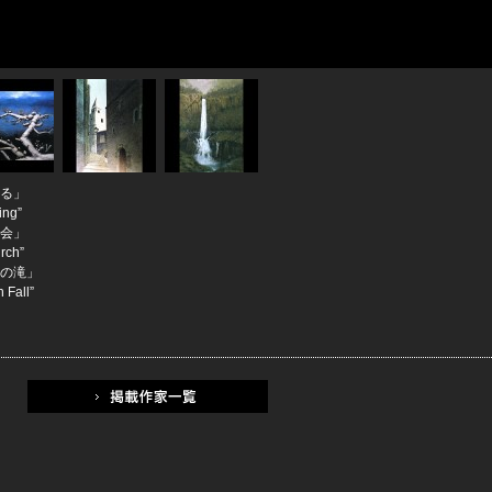
る」
ing”
会」
rch”
の滝」
 Fall”