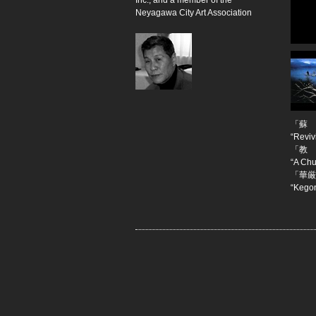
Inc., and a member of the
Neyagawa City Art Association
「蘇 
“Reviv
「教 
“A Chu
「華厳
“Kegon