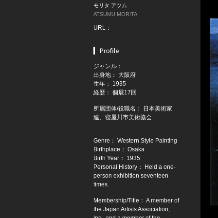
モリタ アツム
ATSUMU MORITA
URL：
ジャンル：
出身地： 大阪府
生年： 1935
経歴： 個展17回
所属団体/役職名： 日本美術家
連、寝屋川市美術協会
Genre： Western Style Painting
Birthplace： Osaka
Birth Year： 1935
Personal History： Held a one-
person exhibition seventeen
times.
Membership/Title： A member of
the Japan Artists Association,