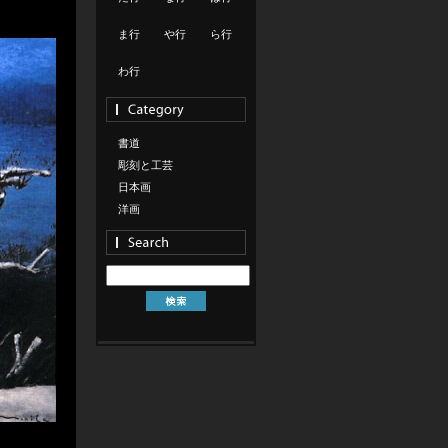
ま行
や行
ら行
わ行
書道
彫刻と工芸
日本画
洋画