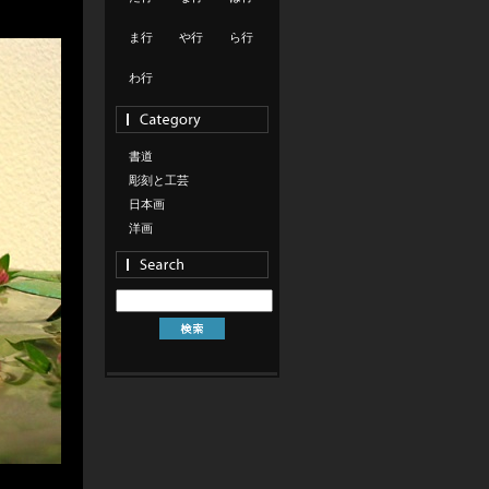
ま行
や行
ら行
わ行
書道
彫刻と工芸
日本画
洋画