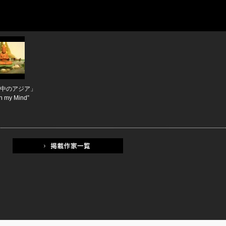
中のアジア」
in my Mind”