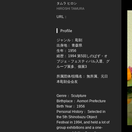
タムラ ヒロシ
HIROSHI TAMURA
URL：
ジャンル： 彫刻
出身地： 青森県
生年： 1956
経歴： 1994 第5回しのばず・オ
ブジェ・フェスティバル入選、グ
ループ展多、個展3
所属団体/役職名： 無所属、元日
本彫刻会会友
Genre： Sculpture
Birthplace： Aomori Prefecture
Birth Year： 1956
Personal History： Selected in
the 5th Shinobazu Object
Festival in 1994, and held a lot of
group exhibitions and a one-