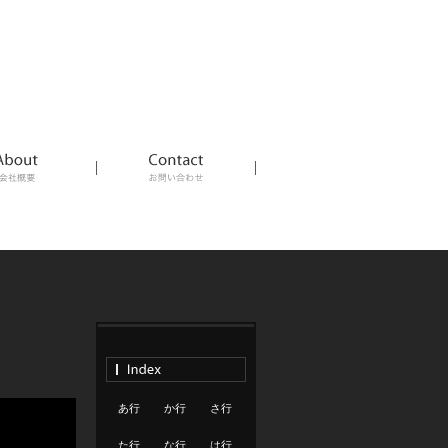
あ行
か行
さ行
た行
な行
は行