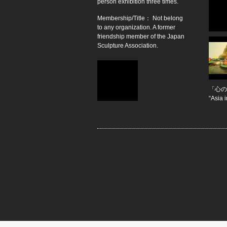
person exhibition three times.
Membership/Title： Not belong
to any organization. A former
friendship member of the Japan
Sculpture Association.
「心の
“Asia 