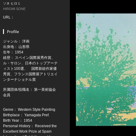
ソネ ヒロミ
HIROMI SONE
URL：
ジャンル： 洋画
出身地： 山形県
生年： 1954
経歴： スペイン国際展秀作賞、
ル・サロン、日本のトップアーテ
ィスト100選、 国際新鋭作家優
秀賞、フランス国際展アトリエイ
ンターナショナル賞
所属団体/役職名： 第一美術協会
会員
Genre： Western Style Painting
Birthplace： Yamagata Pref.
Birth Year： 1954
Personal History： Received the
Excellent Work Prize at Spain