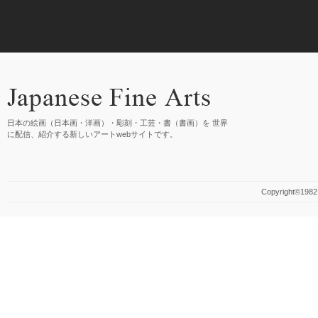
日本の絵画（日本画・洋画）・彫刻・工芸・書（書画）を 世界
に配信、紹介する新しいアートwebサイトです。
Copyright©1982 M