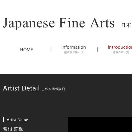
曾根 啓視