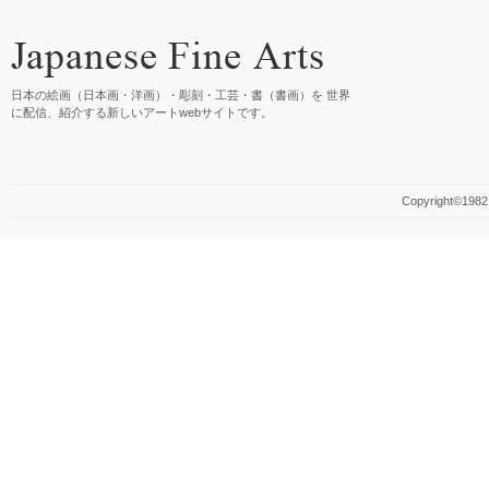
日本の絵画（日本画・洋画）・彫刻・工芸・書（書画）を 世界
に配信、紹介する新しいアートwebサイトです。
Copyright©1982 M