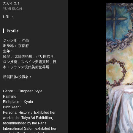
スガイ ユミ
YUMI SUGAI
URL：
ジャンル： 洋画
出身地： 京都府
生年：
経歴： 太陽美術展、パリ国際サ
ロン推薦、スペイン美術賞展、日
本・フランス現代美術世界展
所属団体/役職名：
Genre： European Style
Painting
Birthplace： Kyoto
Birth Year：
Personal History： Exhibited her
work in the Taiyo Art Exhibition,
recommended by the Paris
International Salon, exhibited her