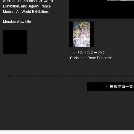
works in the Spanish Art Award
Exhibition, and Japan-France
Modern Art World Exhibition.
Membership/Title：
「クリスマスローズ姫」
“Christmas Rose Princess”