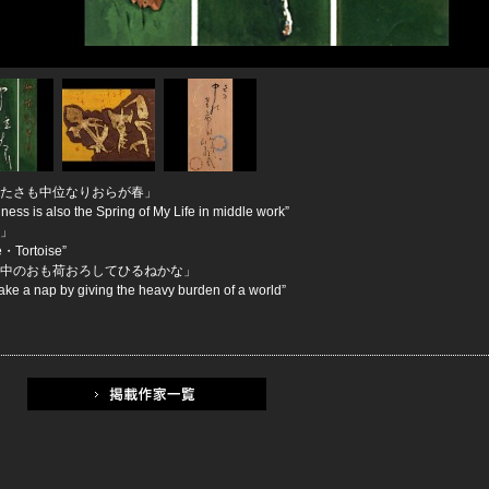
たさも中位なりおらが春」
ness is also the Spring of My Life in middle work”
」
e・Tortoise”
中のおも荷おろしてひるねかな」
l take a nap by giving the heavy burden of a world”