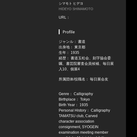
シマモト ヒデヨ
HIDEYO SHIMAMOTO
URL：
ジャンル： 書道
出身地： 東京都
生年： 1935
経歴： 書道玉松会、刻字協会委
嘱、書芸院審査会員候補、毎日展
入10、個展4
所属団体/役職名： 毎日展会友
Genre： Calligraphy
Birthplace： Tokyo
Birth Year： 1935
Personal History： Calligraphy
TAMATSU club, Carved
character association
consignment, SYOGEIN
examination meeting member