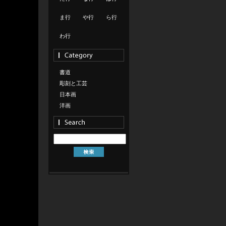
ま行
や行
ら行
わ行
書道
彫刻と工芸
日本画
洋画