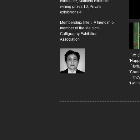
candidate, Mainichi exhibition
wining prizes 10, Private
exhibitions 4
Membership/Title： A friendship
member of the Mainichi
Calligraphy Exhibition
Association
「めで
“Happi
「鶴亀
“Cran
「世の
“I wil