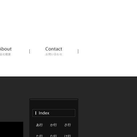
あ行
か行
さ行
た行
な行
は行