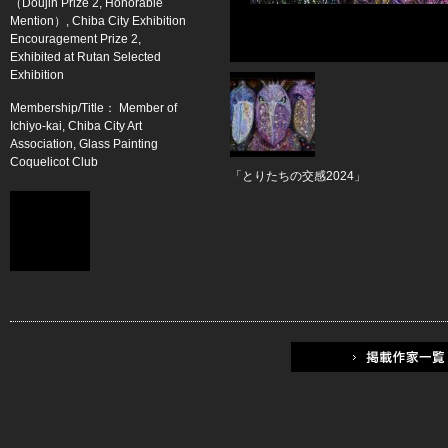
（Doujin Prize 2, Honorable
Mention）, Chiba City Exhibition
Encouragement Prize 2,
Exhibited at Rutan Selected
Exhibition
Membership/Title： Member of
Ichiyo-kai, Chiba City Art
Association, Glass Painting
Coquelicot Club
「とりたちの交感2024」