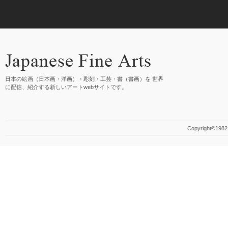
日本の絵画（日本画・洋画）・彫刻・工芸・書（書画）を 世界
に配信、紹介する新しいアートwebサイトです。
Copyright©1982 M