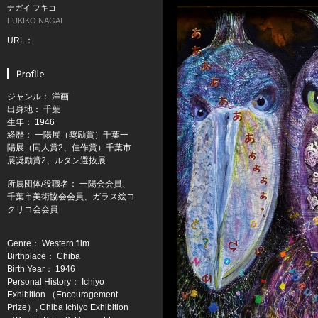
ナガイ フキコ
FUKIKO NAGAI
URL：
ジャンル： 洋画
出身地： 千葉
生年： 1946
経歴： 一陽展（奨励賞）千葉一
陽展（同人賞2、佳作賞）千葉市
展奨励賞2、ルタン選抜展
所属団体/役職名： 一陽会会員、
千葉市美術協会会員、ガラス絵コ
クリコ会会員
Genre： Western film
Birthplace： Chiba
Birth Year： 1946
Personal History： Ichiyo
Exhibition （Encouragement
Prize）, Chiba Ichiyo Exhibition