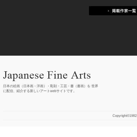
日本の絵画（日本画・洋画）・彫刻・工芸・書（書画）を 世界
に配信、紹介する新しいアートwebサイトです。
Copyright©1982 M