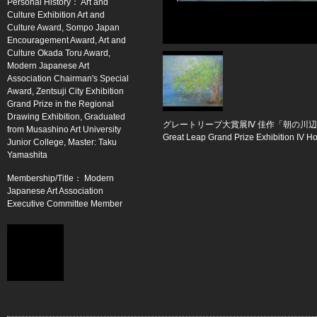
Personal History： Art and
Culture Exhibition Art and
Culture Award, Sompo Japan
Encouragement Award, Art and
Culture Okada Toru Award,
Modern Japanese Art
Association Chairman's Special
Award, Zentsuji City Exhibition
Grand Prize in the Regional
Drawing Exhibition, Graduated
グレートリープ大賞展Ⅳ 佳作「朝の川
from Musashino Art University
Great Leap Grand Prize Exhibition IV H
Junior College, Master: Taku
Yamashita
Membership/Title： Modern
Japanese Art Association
Executive Committee Member