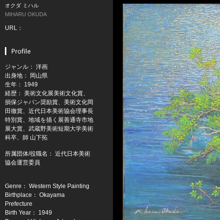
オクダ ミハル
MIHARU OKUDA
URL：
ジャンル： 洋画
出身地： 岡山県
生年： 1949
経歴： 美術文化展美術文化賞、
損保ジャパン奨励賞、美術文化岡
田徹賞、近代日本美術協会理事長
特別賞、地域を描く展善通寺市地
展大賞、武蔵野美術短期大学美術
科卒、師 山下拓
所属団体/役職名： 近代日本美術
協会運営委員
Genre： Western Style Painting
Birthplace： Okayama
Prefecture
Birth Year： 1949