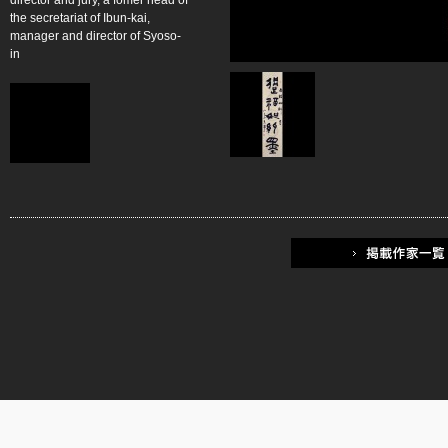
director and jury, a fomer head of
the secretariat of Ibun-kai,
manager and director of Syoso-
in