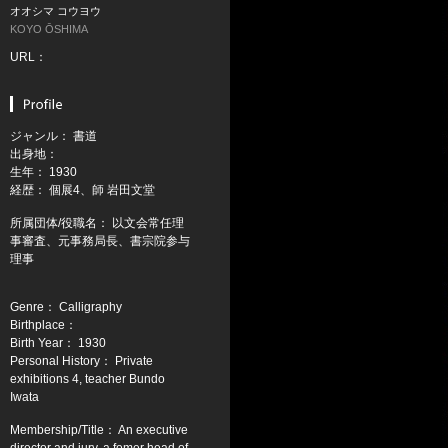
オオシマ コウヨウ
KOYO ŌSHIMA
URL：
ジャンル： 書道
出身地：
生年： 1930
経歴： 個展4、師 岩田文堂
所属団体/役職名： 以文会常任理
事審査、元事務局長、書宗院参与
理事
Genre： Calligraphy
Birthplace：
Birth Year： 1930
Personal History： Private
exhibitions 4, teacher Bundo
Iwata
Membership/Title： An executive