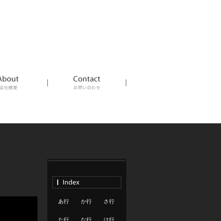
あ行
か行
さ行
た行
な行
は行