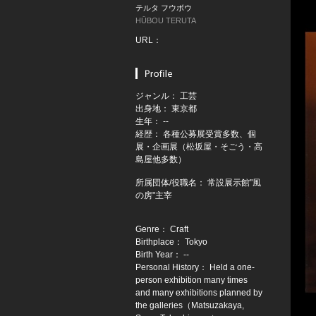
テルタ フウボウ
HŪBOU TERUTA
URL：
ジャンル： 工芸
出身地： 東京都
生年： --
経歴： 各種公募展受賞多数、個
展・企画展（松坂屋・そごう・高
島屋他多数）
所属団体/役職名： 常設展示館"風
の房"主宰
Genre： Craft
Birthplace： Tokyo
Birth Year： --
Personal History： Held a one-
person exhibition many times
and many exhibitions planned by
the galleries（Matsuzakaya,