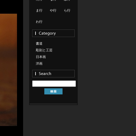
ま行
や行
ら行
わ行
書道
彫刻と工芸
日本画
洋画