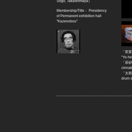
Sogo, Takashimaya）
Membership/Title： Presidency
of Permanent exhibition hall
"Kazenobou"
「窯変
“Yo-he
「辰砂
cinna
「太鼓
drum 