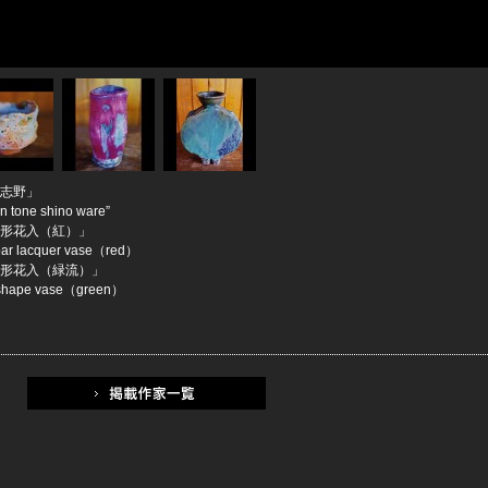
志野」
n tone shino ware”
形花入（紅）」
bar lacquer vase（red）
形花入（緑流）」
shape vase（green）