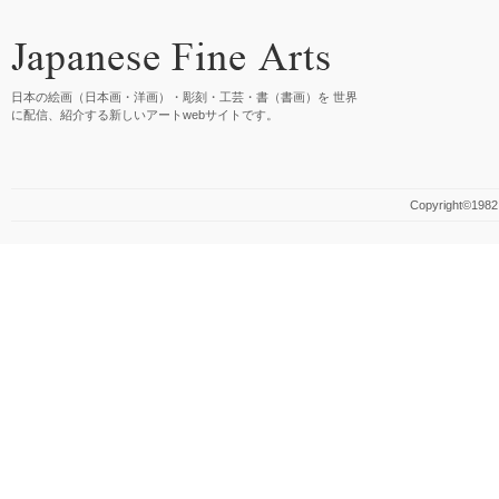
日本の絵画（日本画・洋画）・彫刻・工芸・書（書画）を 世界
に配信、紹介する新しいアートwebサイトです。
Copyright©1982 M