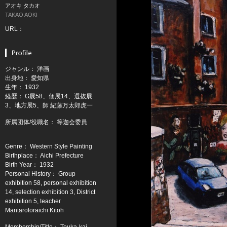
アオキ タカオ
TAKAO AOKI
URL：
ジャンル： 洋画
出身地： 愛知県
生年： 1932
経歴： G展58、個展14、選抜展
3、地方展5、師 紀藤万太郎虎一
所属団体/役職名： 等迦会委員
Genre： Western Style Painting
Birthplace： Aichi Prefecture
Birth Year： 1932
Personal History： Group
exhibition 58, personal exhibition
14, selection exhibition 3, District
exhibition 5, teacher
Mantarotoraichi Kitoh