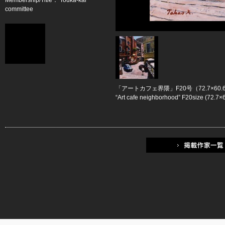
Membership/Title： Touka-kai
committee
「アートカフェ界隈」F20号（72.7×60.
“Art cafe neighborhood” F20size (72.7×