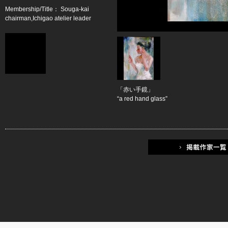
Membership/Title： Souga-kai
chairman,Ichigao atelier leader
「赤い手鏡」
“a red hand glass”