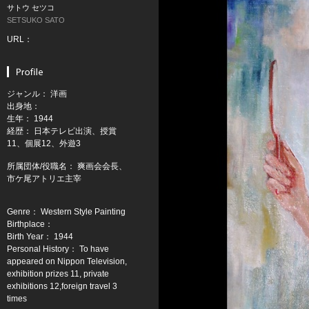
サトウ セツコ
SETSUKO SATO
URL：
ジャンル： 洋画
出身地：
生年： 1944
経歴： 日本テレビ出演、授賞
11、個展12、外遊3
所属団体/役職名： 爽画会会長、
市ケ尾アトリエ主宰
Genre： Western Style Painting
Birthplace：
Birth Year： 1944
Personal History： To have
appeared on Nippon Television,
exhibition prizes 11, private
exhibitions 12,foreign travel 3
times