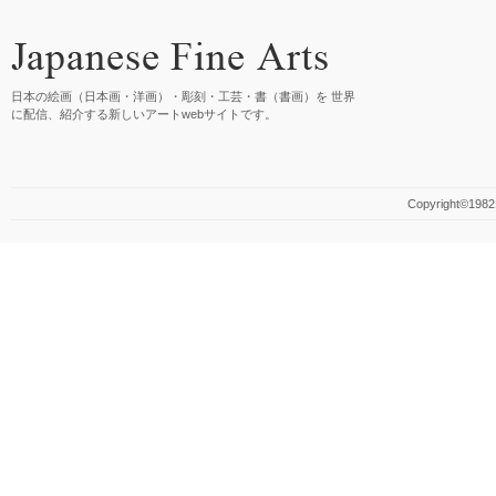
日本の絵画（日本画・洋画）・彫刻・工芸・書（書画）を 世界
に配信、紹介する新しいアートwebサイトです。
Copyright©1982 M